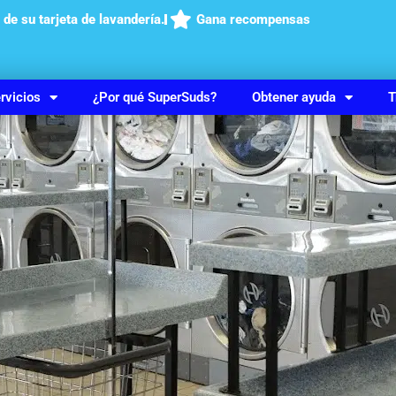
 de su tarjeta de lavandería.
Gana recompensas
rvicios
¿Por qué SuperSuds?
Obtener ayuda
T