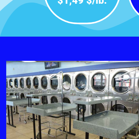
$1,49 $/lb.