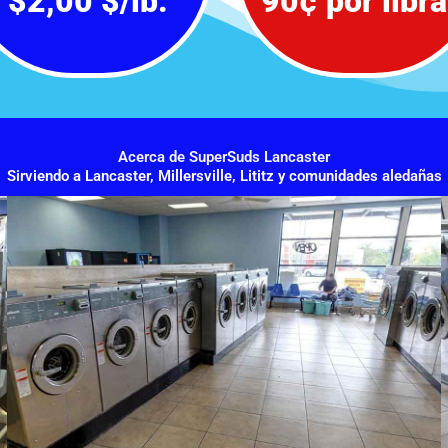
$2,00 $/lb.
90¢ por libra
Acerca de SuperSuds Lancaster
Sirviendo a Lancaster, Millersville, Lititz y comunidades aledañas