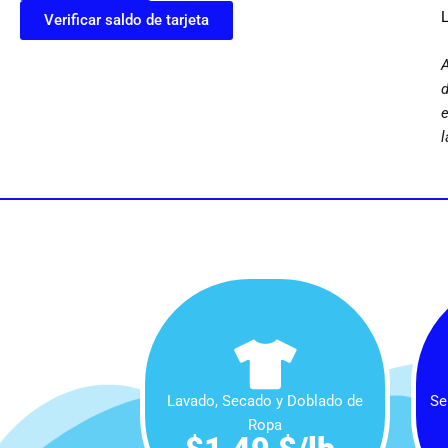
Verificar saldo de tarjeta
A
d
e
l
Lavado, Secado y Doblado de
Se
Ropa