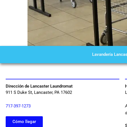
Lavandería Lancas
Dirección de Lancaster Laundromat
H
911 S Duke St, Lancaster, PA 17602
L
717-397-1273
A
d
Cómo llegar
S