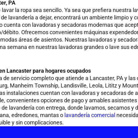
ter, PA
var la ropa sea sencillo. Ya sea que prefiera nuestra l
o de lavandería a dejar, encontrará un ambiente limpio y
o cuenta con lavadoras y secadoras modernas que aceptan
o/débito. Ofrecemos convenientes máquinas expendedoras
ómodas áreas de asientos. Nuestras lavadoras y secadora
una semana en nuestras lavadoras grandes o lave sus e
 en Lancaster para hogares ocupados
 de servicio completo que atiende a Lancaster, PA y la
burg, Manheim Township, Landisville, Leola, Lititz y Mount
s instalaciones cuentan con lavadoras y secadoras de al
le, convenientes opciones de pago y amables asistentes 
io de lavandería con entrega, donde lavamos, secamos y
emana, edredones, mantas o
lavandería comercial
necesida
uible y sin complicaciones.