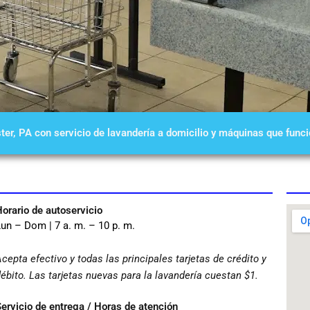
ter, PA con servicio de lavandería a domicilio y máquinas que fun
orario de autoservicio
un – Dom | 7 a. m. – 10 p. m.
cepta efectivo y todas las principales tarjetas de crédito y
ébito. Las tarjetas nuevas para la lavandería cuestan $1.
ervicio de entrega / Horas de atención