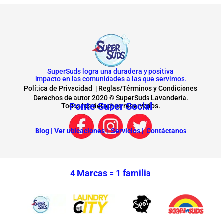
SuperSuds logra una duradera y positiva
impacto en las comunidades a las que servimos.
Política de Privacidad
|
Reglas/Términos y Condiciones
Derechos de autor 2020 © SuperSuds Lavandería.
Ponte Super Social
Todos los derechos reservados.
Blog |
Ver ubicaciones |
Servicios |
Contáctanos
4 Marcas =
1 familia