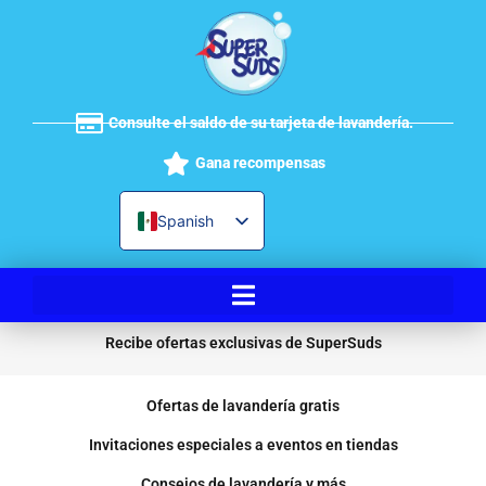
Ir
al
contenido
Consulte el saldo de su tarjeta de lavandería.
Gana recompensas
Spanish
English
Recibe ofertas exclusivas de SuperSuds
Ofertas de lavandería gratis
Invitaciones especiales a eventos en tiendas
Consejos de lavandería y más