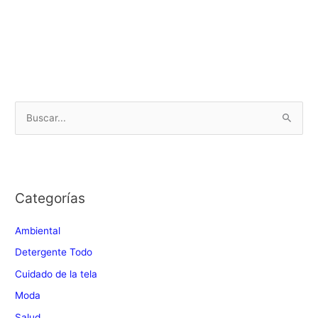
B
u
s
c
Categorías
a
r
Ambiental
:
Detergente Todo
Cuidado de la tela
Moda
Salud