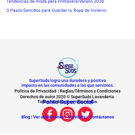
Tendencias de moda para Primavera/Verano 2026
3 Pasos Sencillos para Guardar tu Ropa de Invierno
SuperSuds logra una duradera y positiva
impacto en las comunidades a las que servimos.
Política de Privacidad
|
Reglas/Términos y Condiciones
Derechos de autor 2020 © SuperSuds Lavandería.
Ponte Super Social
Todos los derechos reservados.
Blog |
Ver ubicaciones |
Servicios |
Contáctanos